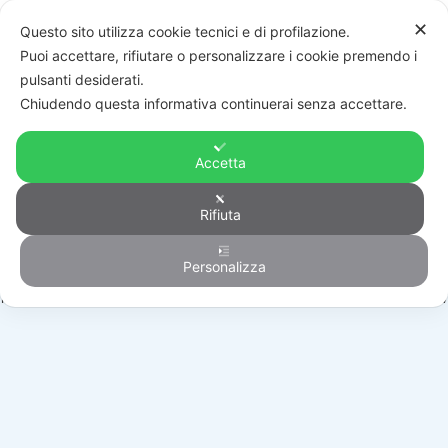
✕
Questo sito utilizza cookie tecnici e di profilazione.
Puoi accettare, rifiutare o personalizzare i cookie premendo i
pulsanti desiderati.
Chiudendo questa informativa continuerai senza accettare.
Accetta
Rifiuta
Automazione
Personalizza
HOME
/
PRODOTTI
/
AUTOMAZIONE
/
BARRIERE STRADALI
/
SND/BA/90/DW