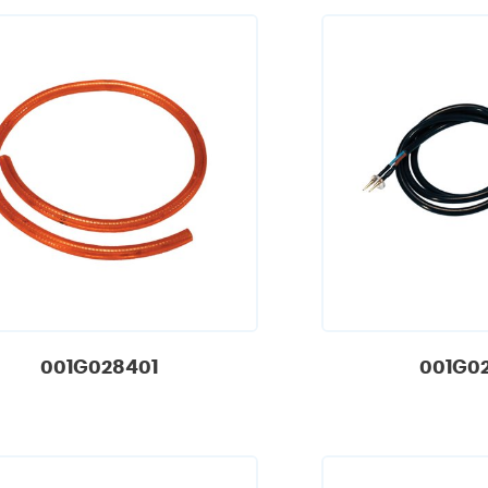
001G028401
001G0