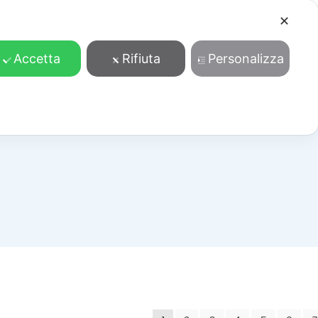
✕
Cosa facciamo
Contatti
Accedi/Registrati
Accetta
Rifiuta
Personalizza