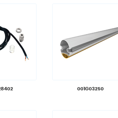
28402
001G03250