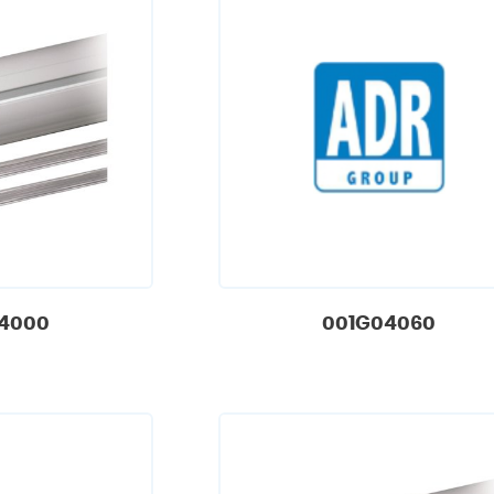
4000
001G04060