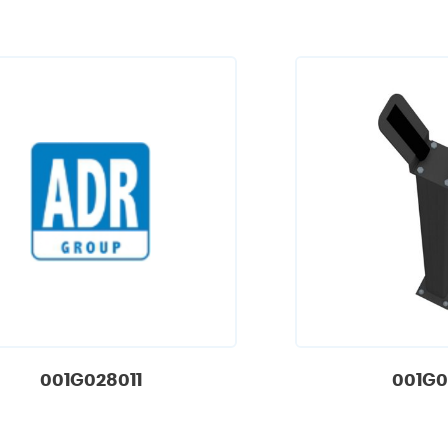
001G028011
001G0