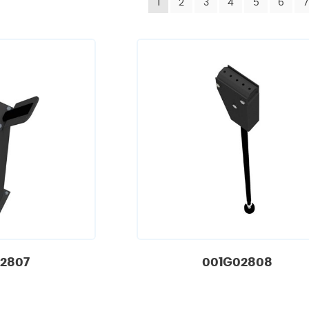
1
2
3
4
5
6
7
2807
001G02808