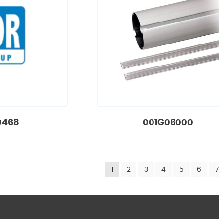
0468
001G06000
1
2
3
4
5
6
7