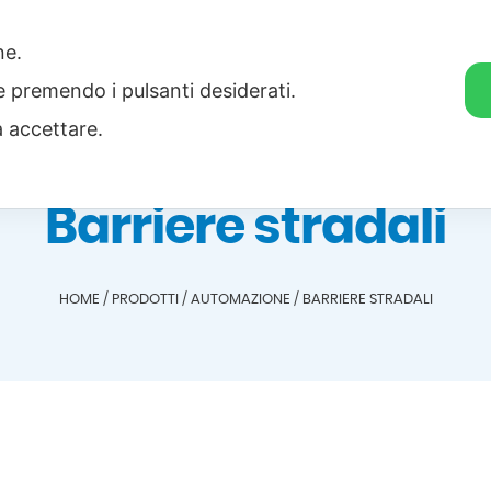
one.
Home
Categorie
Download
ie premendo i pulsanti desiderati.
a accettare.
Barriere stradali
HOME
/
PRODOTTI
/
AUTOMAZIONE
/
BARRIERE STRADALI