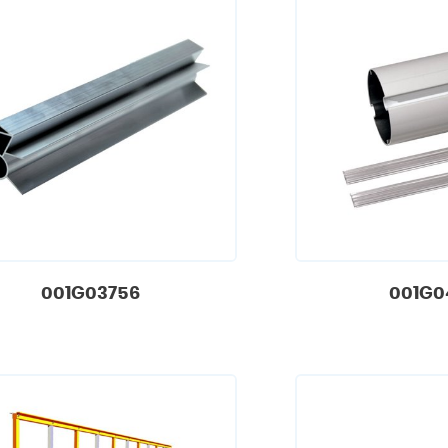
001G03756
001G0