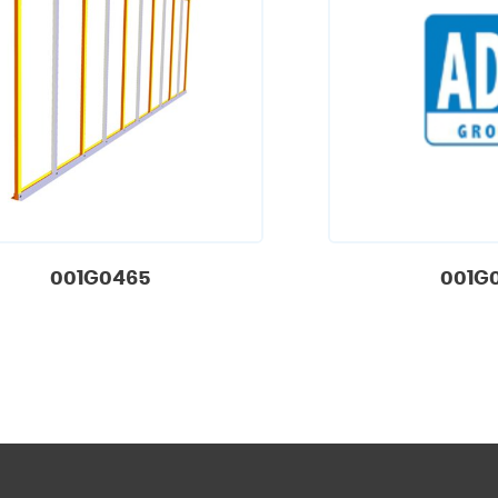
001G0465
001G