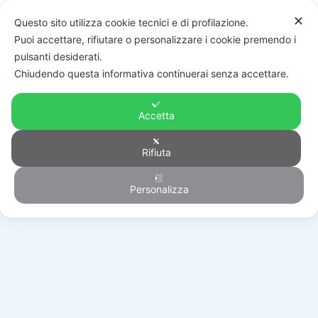
✕
Questo sito utilizza cookie tecnici e di profilazione.
Puoi accettare, rifiutare o personalizzare i cookie premendo i
pulsanti desiderati.
Chiudendo questa informativa continuerai senza accettare.
Accetta
Rifiuta
Automazione
Personalizza
HOME
/
PRODOTTI
/
AUTOMAZIONE
/
BARRIERE STRADALI
/
SET BIONIK4