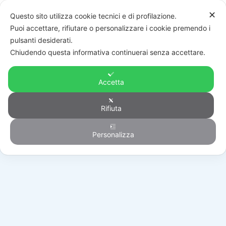
✕
Questo sito utilizza cookie tecnici e di profilazione.
Puoi accettare, rifiutare o personalizzare i cookie premendo i
pulsanti desiderati.
Chiudendo questa informativa continuerai senza accettare.
Accetta
Rifiuta
Automazione
Personalizza
HOME
/
PRODOTTI
/
AUTOMAZIONE
/
BARRIERE STRADALI
/
BI/BLED/6