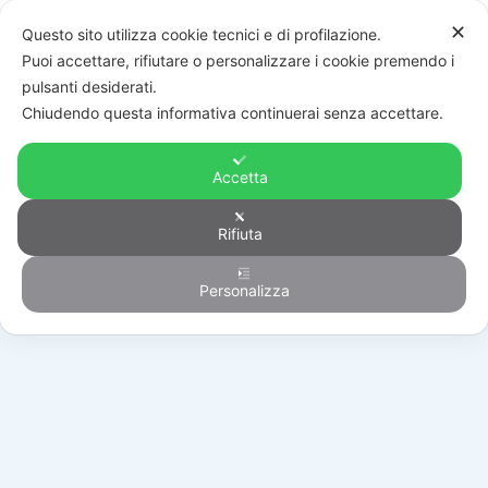
✕
Questo sito utilizza cookie tecnici e di profilazione.
Puoi accettare, rifiutare o personalizzare i cookie premendo i
pulsanti desiderati.
Chiudendo questa informativa continuerai senza accettare.
Accetta
Rifiuta
Automazione
Personalizza
HOME
/
PRODOTTI
/
AUTOMAZIONE
/
BARRIERE STRADALI
/
BI/BCHP