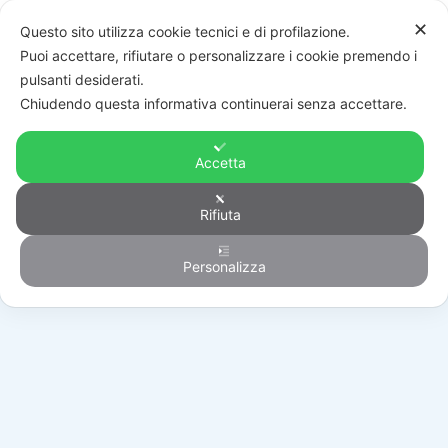
✕
Questo sito utilizza cookie tecnici e di profilazione.
Puoi accettare, rifiutare o personalizzare i cookie premendo i
pulsanti desiderati.
Chiudendo questa informativa continuerai senza accettare.
Accetta
Rifiuta
Automazione
Personalizza
HOME
/
PRODOTTI
/
AUTOMAZIONE
/
BARRIERE STRADALI
/
428047