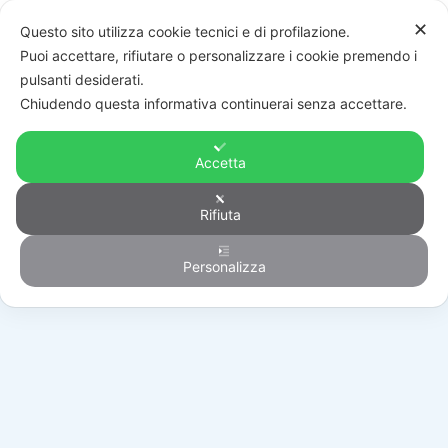
✕
Questo sito utilizza cookie tecnici e di profilazione.
Puoi accettare, rifiutare o personalizzare i cookie premendo i
pulsanti desiderati.
Chiudendo questa informativa continuerai senza accettare.
Accetta
Rifiuta
Antintrusione
Personalizza
HOME
/
PRODOTTI
/
ANTINTRUSIONE
/
MODULI ESPANSIONE
/
UR2-WE