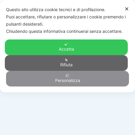
✕
Questo sito utilizza cookie tecnici e di profilazione.
Puoi accettare, rifiutare o personalizzare i cookie premendo i
pulsanti desiderati.
Chiudendo questa informativa continuerai senza accettare.
Accetta
Rifiuta
Outlet
Personalizza
HOME
/
PRODOTTI
/
OUTLET
/
VIDEOSORVEGLIANZA
/
UNVR82HP