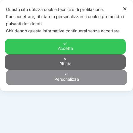
✕
Questo sito utilizza cookie tecnici e di profilazione.
Puoi accettare, rifiutare o personalizzare i cookie premendo i
pulsanti desiderati.
Chiudendo questa informativa continuerai senza accettare.
Accetta
Rifiuta
Outlet
Personalizza
HOME
/
PRODOTTI
/
OUTLET
/
VIDEOSORVEGLIANZA
/
UNSPJDF