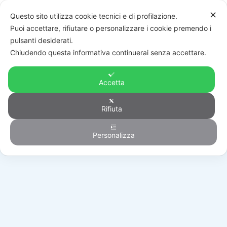
✕
Questo sito utilizza cookie tecnici e di profilazione.
Puoi accettare, rifiutare o personalizzare i cookie premendo i
pulsanti desiderati.
Chiudendo questa informativa continuerai senza accettare.
Accetta
Rifiuta
Outlet
Personalizza
HOME
/
PRODOTTI
/
OUTLET
/
VIDEOSORVEGLIANZA
/
UNIPB20F