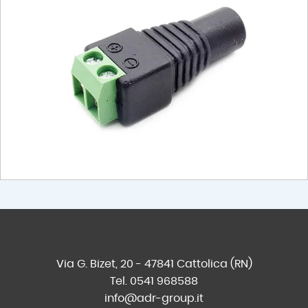
Via G. Bizet, 20 - 47841 Cattolica (RN)
Tel. 0541 968588
info@adr-group.it