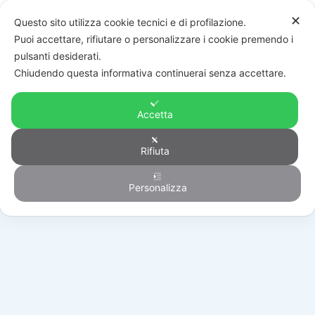
✕
Questo sito utilizza cookie tecnici e di profilazione.
Puoi accettare, rifiutare o personalizzare i cookie premendo i
pulsanti desiderati.
Chiudendo questa informativa continuerai senza accettare.
Accetta
Rifiuta
Generico
Personalizza
HOME
/
PRODOTTI
/
GENERICO
/
SF5100