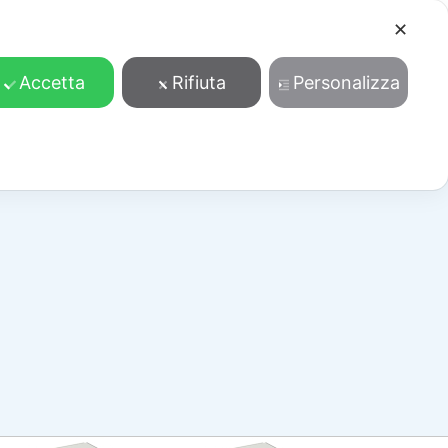
✕
Cosa facciamo
Contatti
Accedi/Registrati
Accetta
Rifiuta
Personalizza