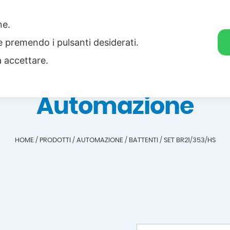
one.
Home
Categorie
Download
ie premendo i pulsanti desiderati.
a accettare.
Automazione
HOME
/
PRODOTTI
/
AUTOMAZIONE
/
BATTENTI
/
SET BR21/353/HS