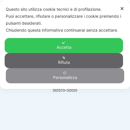
✕
Questo sito utilizza cookie tecnici e di profilazione.
Puoi accettare, rifiutare o personalizzare i cookie premendo i
pulsanti desiderati.
Chiudendo questa informativa continuerai senza accettare.
Accetta
Automazione
Rifiuta
Personalizza
HOME
/
PRODOTTI
/
AUTOMAZIONE
/
PORTE BASCULANTI SEZIONALI
/
S10570-00001