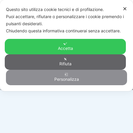
✕
Questo sito utilizza cookie tecnici e di profilazione.
Puoi accettare, rifiutare o personalizzare i cookie premendo i
pulsanti desiderati.
Chiudendo questa informativa continuerai senza accettare.
Accetta
Rifiuta
Antintrusione
Personalizza
HOME
/
PRODOTTI
/
ANTINTRUSIONE
/
DISPOSITIVI RADIO
/
RWX10680000A