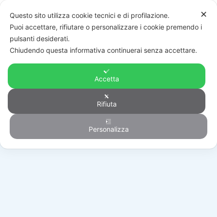
✕
Questo sito utilizza cookie tecnici e di profilazione.
Puoi accettare, rifiutare o personalizzare i cookie premendo i
pulsanti desiderati.
Chiudendo questa informativa continuerai senza accettare.
Accetta
Rifiuta
Antintrusione
Personalizza
HOME
/
PRODOTTI
/
ANTINTRUSIONE
/
CENTRALI
/
RW132CB0000A