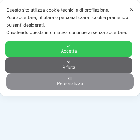
✕
Questo sito utilizza cookie tecnici e di profilazione.
Puoi accettare, rifiutare o personalizzare i cookie premendo i
pulsanti desiderati.
Chiudendo questa informativa continuerai senza accettare.
Accetta
Rifiuta
Antintrusione
Personalizza
HOME
/
PRODOTTI
/
ANTINTRUSIONE
/
VIDEOVERIFICA
/
RVCM61H0300A