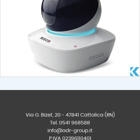
Via G. Bizet, 20 - 47841 Cattolica (RN)
Tel. 0541 968588
info@adr-group.it
P.IVA 02396110401