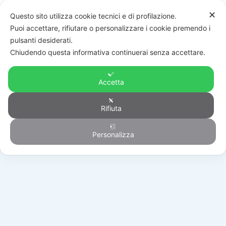
✕
Questo sito utilizza cookie tecnici e di profilazione.
Puoi accettare, rifiutare o personalizzare i cookie premendo i
pulsanti desiderati.
Chiudendo questa informativa continuerai senza accettare.
Accetta
Rifiuta
Antintrusione
Personalizza
HOME
/
PRODOTTI
/
ANTINTRUSIONE
/
VIDEOVERIFICA
/
RVCM52W0100C