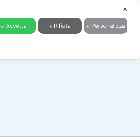
✕
Cosa facciamo
Contatti
Accedi/Registrati
Accetta
Rifiuta
Personalizza