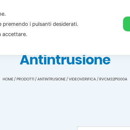
one.
Home
Categorie
Download
ie premendo i pulsanti desiderati.
a accettare.
Antintrusione
HOME
/
PRODOTTI
/
ANTINTRUSIONE
/
VIDEOVERIFICA
/
RVCM32P1000A