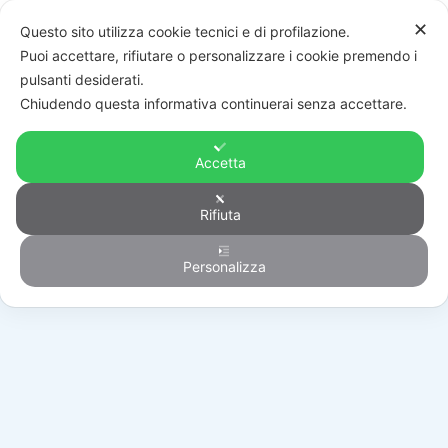
✕
Questo sito utilizza cookie tecnici e di profilazione.
Puoi accettare, rifiutare o personalizzare i cookie premendo i
pulsanti desiderati.
Chiudendo questa informativa continuerai senza accettare.
Accetta
Rifiuta
Automazione
Personalizza
HOME
/
PRODOTTI
/
AUTOMAZIONE
/
RS415