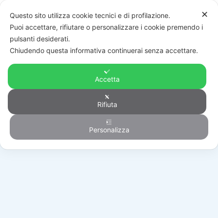
✕
Questo sito utilizza cookie tecnici e di profilazione.
Puoi accettare, rifiutare o personalizzare i cookie premendo i
pulsanti desiderati.
Chiudendo questa informativa continuerai senza accettare.
Accetta
Rifiuta
Automazione
Personalizza
HOME
/
PRODOTTI
/
AUTOMAZIONE
/
SCORREVOLI
/
RS339