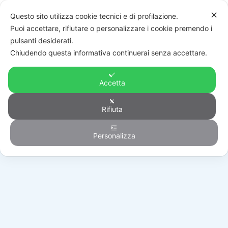
✕
Questo sito utilizza cookie tecnici e di profilazione.
Puoi accettare, rifiutare o personalizzare i cookie premendo i
pulsanti desiderati.
Chiudendo questa informativa continuerai senza accettare.
Accetta
Rifiuta
Generico
Personalizza
HOME
/
PRODOTTI
/
GENERICO
/
RS297