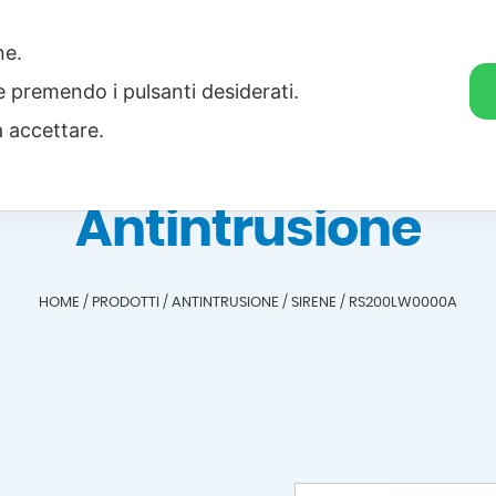
one.
Home
Categorie
Download
ie premendo i pulsanti desiderati.
a accettare.
Antintrusione
HOME
/
PRODOTTI
/
ANTINTRUSIONE
/
SIRENE
/
RS200LW0000A