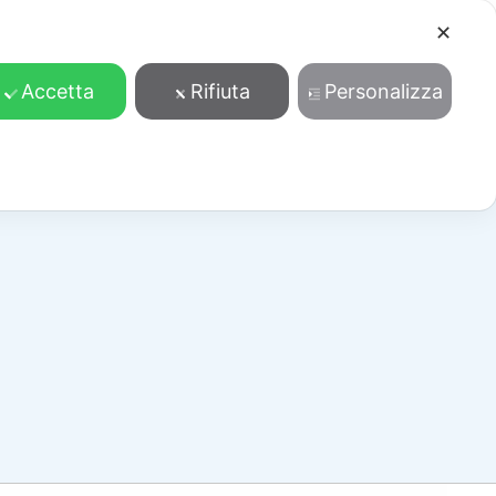
✕
Cosa facciamo
Contatti
Accedi/Registrati
Accetta
Rifiuta
Personalizza