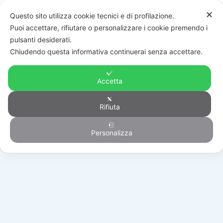
✕
Questo sito utilizza cookie tecnici e di profilazione.
Puoi accettare, rifiutare o personalizzare i cookie premendo i
pulsanti desiderati.
Chiudendo questa informativa continuerai senza accettare.
Accetta
Rifiuta
Generico
Personalizza
HOME
/
PRODOTTI
/
GENERICO
/
RS16