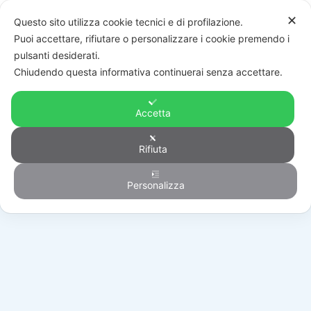
✕
Questo sito utilizza cookie tecnici e di profilazione.
Puoi accettare, rifiutare o personalizzare i cookie premendo i
pulsanti desiderati.
Chiudendo questa informativa continuerai senza accettare.
Accetta
Rifiuta
Antintrusione
Personalizza
HOME
/
PRODOTTI
/
ANTINTRUSIONE
/
TASTIERE
/
RP432KP0000A