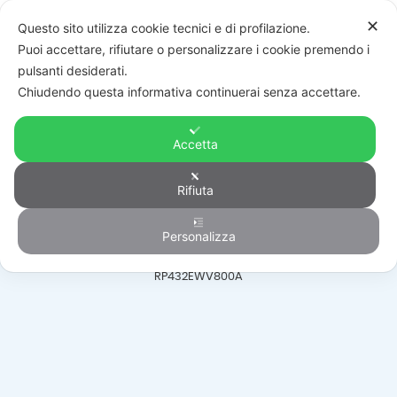
✕
Questo sito utilizza cookie tecnici e di profilazione.
Puoi accettare, rifiutare o personalizzare i cookie premendo i
pulsanti desiderati.
Chiudendo questa informativa continuerai senza accettare.
Accetta
Antintrusione
Rifiuta
Personalizza
HOME
/
PRODOTTI
/
ANTINTRUSIONE
/
MODULI ESPANSIONE
/
RP432EWV800A