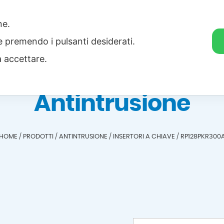
one.
Home
Categorie
Download
ie premendo i pulsanti desiderati.
a accettare.
Antintrusione
HOME
/
PRODOTTI
/
ANTINTRUSIONE
/
INSERTORI A CHIAVE
/
RP128PKR300