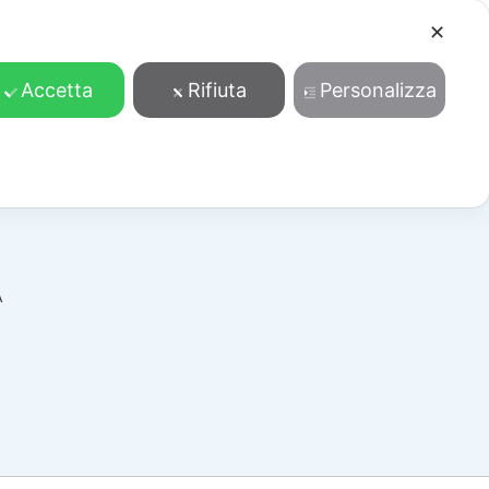
✕
Cosa facciamo
Contatti
Accedi/Registrati
Accetta
Rifiuta
Personalizza
A