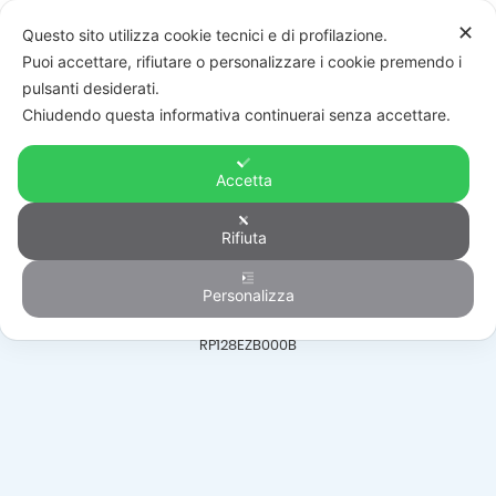
✕
Questo sito utilizza cookie tecnici e di profilazione.
Puoi accettare, rifiutare o personalizzare i cookie premendo i
pulsanti desiderati.
Chiudendo questa informativa continuerai senza accettare.
Accetta
Antintrusione
Rifiuta
Personalizza
HOME
/
PRODOTTI
/
ANTINTRUSIONE
/
MODULI ESPANSIONE
/
RP128EZB000B