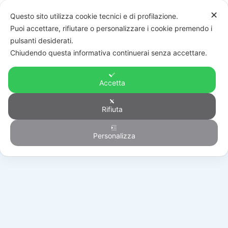
✕
Questo sito utilizza cookie tecnici e di profilazione.
Puoi accettare, rifiutare o personalizzare i cookie premendo i
pulsanti desiderati.
Chiudendo questa informativa continuerai senza accettare.
Accetta
Rifiuta
Automazione
Personalizza
HOME
/
PRODOTTI
/
AUTOMAZIONE
/
SCORREVOLI
/
RB600BDKCE