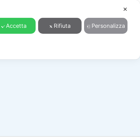
✕
Cosa facciamo
Contatti
Accedi/Registrati
Accetta
Rifiuta
Personalizza