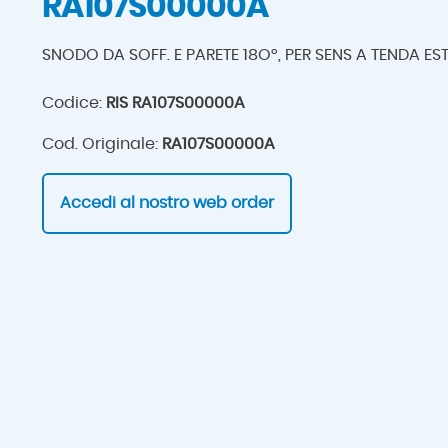
RA107S00000A
SNODO DA SOFF. E PARETE 18O°, PER SENS A TENDA ES
Codice:
RIS RA107S00000A
Cod. Originale:
RA107S00000A
Accedi al nostro web order