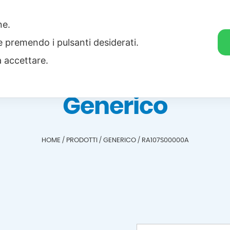
one.
Home
Categorie
Download
ie premendo i pulsanti desiderati.
a accettare.
Generico
HOME
/
PRODOTTI
/
GENERICO
/
RA107S00000A