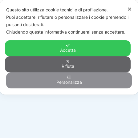
✕
Questo sito utilizza cookie tecnici e di profilazione.
Puoi accettare, rifiutare o personalizzare i cookie premendo i
pulsanti desiderati.
Chiudendo questa informativa continuerai senza accettare.
Accetta
Rifiuta
Automazione
Personalizza
HOME
/
PRODOTTI
/
AUTOMAZIONE
/
QUADRI COMANDO
/
R+A