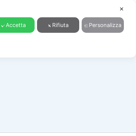
✕
Cosa facciamo
Contatti
Accedi/Registrati
Accetta
Rifiuta
Personalizza