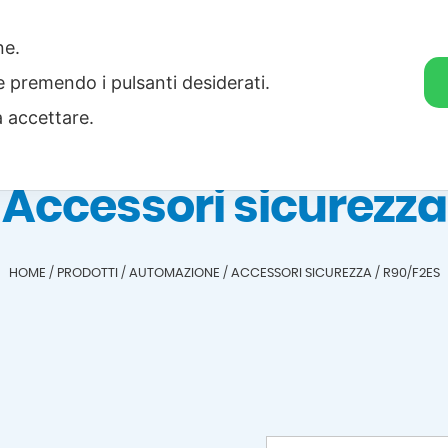
one.
Home
Categorie
Download
ie premendo i pulsanti desiderati.
a accettare.
Accessori sicurezza
HOME
/
PRODOTTI
/
AUTOMAZIONE
/
ACCESSORI SICUREZZA
/
R90/F2ES