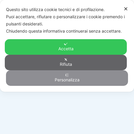
✕
Questo sito utilizza cookie tecnici e di profilazione.
Puoi accettare, rifiutare o personalizzare i cookie premendo i
pulsanti desiderati.
Chiudendo questa informativa continuerai senza accettare.
Accetta
Rifiuta
Generico
Personalizza
HOME
/
PRODOTTI
/
GENERICO
/
R212615823