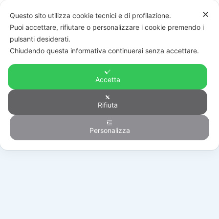
✕
Questo sito utilizza cookie tecnici e di profilazione.
Puoi accettare, rifiutare o personalizzare i cookie premendo i
pulsanti desiderati.
Chiudendo questa informativa continuerai senza accettare.
Accetta
Rifiuta
Generico
Personalizza
HOME
/
PRODOTTI
/
GENERICO
/
R210702930