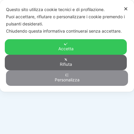
✕
Questo sito utilizza cookie tecnici e di profilazione.
Puoi accettare, rifiutare o personalizzare i cookie premendo i
pulsanti desiderati.
Chiudendo questa informativa continuerai senza accettare.
Accetta
Rifiuta
Automazione
Personalizza
HOME
/
PRODOTTI
/
AUTOMAZIONE
/
BATTENTI
/
R21/362