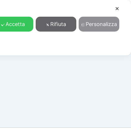
✕
Cosa facciamo
Contatti
Accedi/Registrati
Accetta
Rifiuta
Personalizza