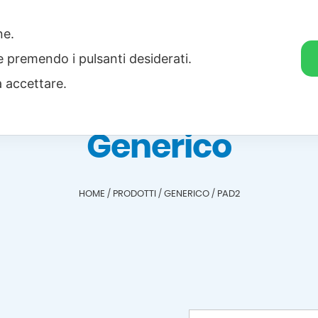
one.
Home
Categorie
Download
ie premendo i pulsanti desiderati.
a accettare.
Generico
HOME
/
PRODOTTI
/
GENERICO
/
PAD2