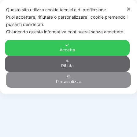
✕
Questo sito utilizza cookie tecnici e di profilazione.
Puoi accettare, rifiutare o personalizzare i cookie premendo i
pulsanti desiderati.
Chiudendo questa informativa continuerai senza accettare.
Accetta
Rifiuta
Generico
Personalizza
HOME
/
PRODOTTI
/
GENERICO
/
P6S