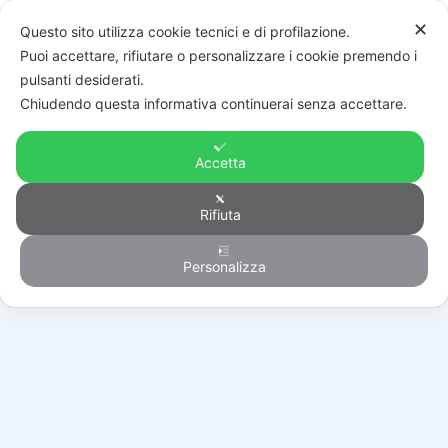
✕
Questo sito utilizza cookie tecnici e di profilazione.
Puoi accettare, rifiutare o personalizzare i cookie premendo i
pulsanti desiderati.
Chiudendo questa informativa continuerai senza accettare.
Accetta
Rifiuta
Antintrusione
Personalizza
HOME
/
PRODOTTI
/
ANTINTRUSIONE
/
RILEVATORI
/
MIR UNO B