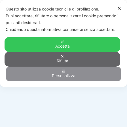
✕
Questo sito utilizza cookie tecnici e di profilazione.
Puoi accettare, rifiutare o personalizzare i cookie premendo i
pulsanti desiderati.
Chiudendo questa informativa continuerai senza accettare.
Accetta
Rifiuta
Automazione
Personalizza
HOME
/
PRODOTTI
/
AUTOMAZIONE
/
BATTENTI
/
MC770