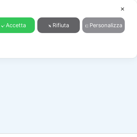
✕
Cosa facciamo
Contatti
Accedi/Registrati
Accetta
Rifiuta
Personalizza