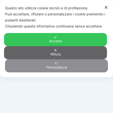
✕
Questo sito utilizza cookie tecnici e di profilazione.
Puoi accettare, rifiutare o personalizzare i cookie premendo i
pulsanti desiderati.
Chiudendo questa informativa continuerai senza accettare.
Accetta
Rifiuta
Accessori sicurezza
Personalizza
HOME
/
PRODOTTI
/
AUTOMAZIONE
/
ACCESSORI SICUREZZA
/
M90/F2ES