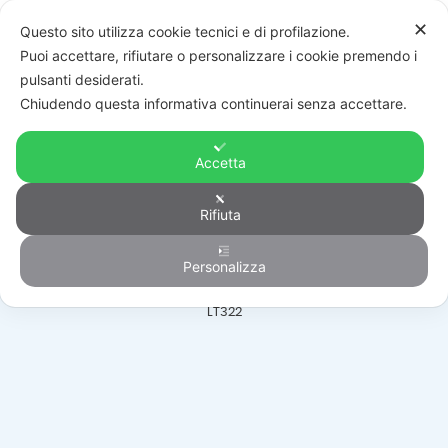
✕
Questo sito utilizza cookie tecnici e di profilazione.
Puoi accettare, rifiutare o personalizzare i cookie premendo i
pulsanti desiderati.
Chiudendo questa informativa continuerai senza accettare.
Accetta
Automazione
Rifiuta
Personalizza
HOME
/
PRODOTTI
/
AUTOMAZIONE
/
PORTE BASCULANTI SEZIONALI
/
LT322