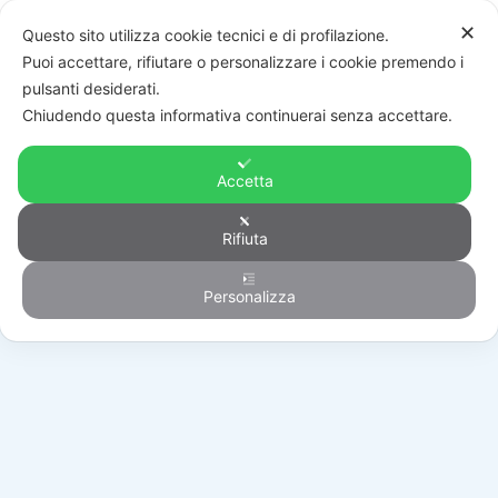
✕
Questo sito utilizza cookie tecnici e di profilazione.
Puoi accettare, rifiutare o personalizzare i cookie premendo i
pulsanti desiderati.
Chiudendo questa informativa continuerai senza accettare.
Accetta
Rifiuta
Automazione
Personalizza
HOME
/
PRODOTTI
/
AUTOMAZIONE
/
BATTENTI
/
KT206/R