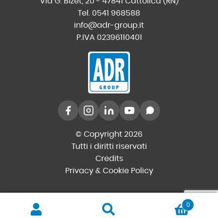
Via G. Bizet, 20 - 47841 Cattolica (RN)
Tel. 0541 968588
info@adr-group.it
P.IVA 02396110401
© Copyright 2026
Tutti i diritti riservati
Credits
Privacy & Cookie Policy
0
Cerca
Cerca: