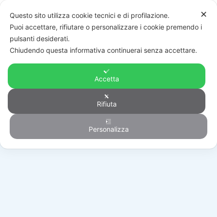
✕
Questo sito utilizza cookie tecnici e di profilazione.
Puoi accettare, rifiutare o personalizzare i cookie premendo i
pulsanti desiderati.
Chiudendo questa informativa continuerai senza accettare.
Accetta
Rifiuta
Automazione
Personalizza
HOME
/
PRODOTTI
/
AUTOMAZIONE
/
BATTENTI
/
KIT R20/510