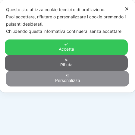
✕
Questo sito utilizza cookie tecnici e di profilazione.
Puoi accettare, rifiutare o personalizzare i cookie premendo i
pulsanti desiderati.
Chiudendo questa informativa continuerai senza accettare.
Accetta
Rifiuta
Generico
Personalizza
HOME
/
PRODOTTI
/
GENERICO
/
KB-M2M_WTSC485