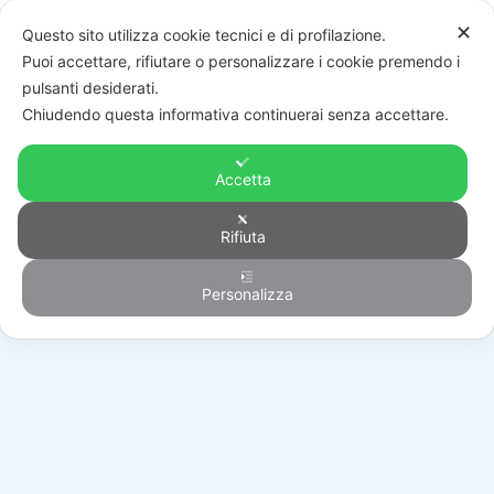
✕
Questo sito utilizza cookie tecnici e di profilazione.
Puoi accettare, rifiutare o personalizzare i cookie premendo i
pulsanti desiderati.
Chiudendo questa informativa continuerai senza accettare.
Accetta
Rifiuta
Generico
Personalizza
HOME
/
PRODOTTI
/
GENERICO
/
KB-KTOUCH10-B