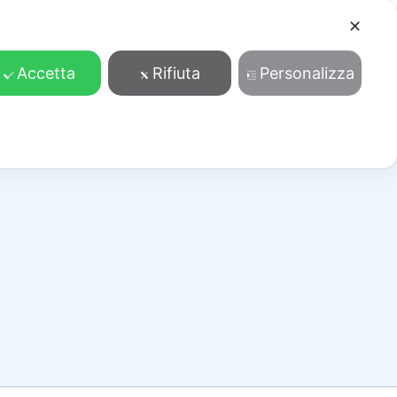
✕
Cosa facciamo
Contatti
Accedi/Registrati
Accetta
Rifiuta
Personalizza