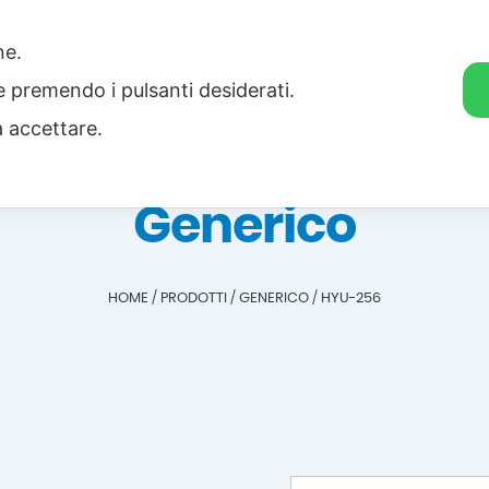
one.
Home
Categorie
Download
ie premendo i pulsanti desiderati.
a accettare.
Generico
HOME
/
PRODOTTI
/
GENERICO
/
HYU-256