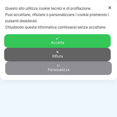
✕
Questo sito utilizza cookie tecnici e di profilazione.
Puoi accettare, rifiutare o personalizzare i cookie premendo i
pulsanti desiderati.
Chiudendo questa informativa continuerai senza accettare.
Accetta
Rifiuta
Generico
Personalizza
HOME
/
PRODOTTI
/
GENERICO
/
HYU-115