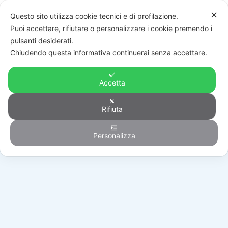
✕
Questo sito utilizza cookie tecnici e di profilazione.
Puoi accettare, rifiutare o personalizzare i cookie premendo i
pulsanti desiderati.
Chiudendo questa informativa continuerai senza accettare.
Accetta
Rifiuta
Generico
Personalizza
HOME
/
PRODOTTI
/
GENERICO
/
HD8000GB