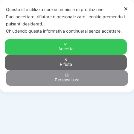
✕
Questo sito utilizza cookie tecnici e di profilazione.
Puoi accettare, rifiutare o personalizzare i cookie premendo i
pulsanti desiderati.
Chiudendo questa informativa continuerai senza accettare.
Accetta
Rifiuta
Automazione
Personalizza
HOME
/
PRODOTTI
/
AUTOMAZIONE
/
TAPPARELLE E TENDE
/
HBMS501